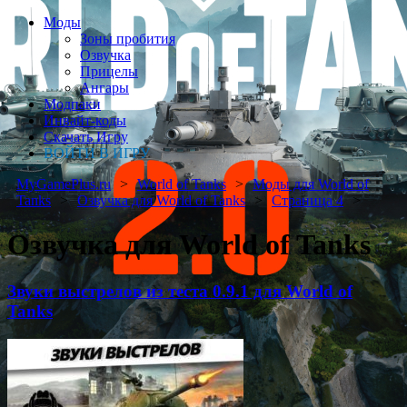
Моды
Зоны пробития
Озвучка
Прицелы
Ангары
Модпаки
Инвайт-коды
Скачать Игру
ВОЙТИ В ИГРУ
MyGamePlus.ru
World of Tanks
Моды для World of
Tanks
Озвучка для World of Tanks
Страница 4
Озвучка для World of Tanks
Звуки выстрелов из теста 0.9.1 для World of
Tanks