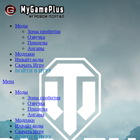
Моды
Зоны пробития
Озвучка
Прицелы
Ангары
Модпаки
Инвайт-коды
Скачать Игру
ВОЙТИ В ИГРУ
Menu
Моды
Зоны пробития
Озвучка
Прицелы
Ангары
Модпаки
Инвайт-коды
Скачать Игру
ВОЙТИ В ИГРУ