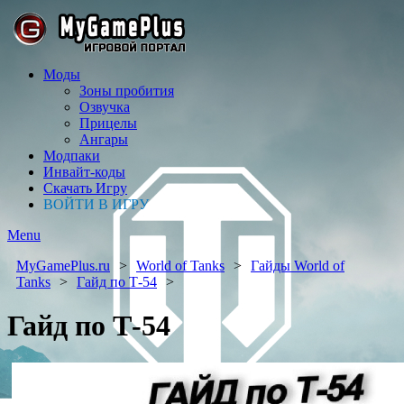
Моды
Зоны пробития
Озвучка
Прицелы
Ангары
Модпаки
Инвайт-коды
Скачать Игру
ВОЙТИ В ИГРУ
Menu
MyGamePlus.ru
World of Tanks
Гайды World of
Tanks
Гайд по Т-54
Гайд по Т-54