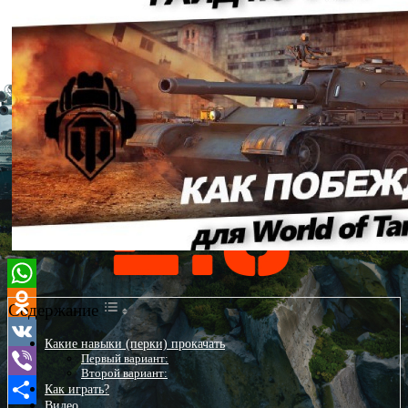
WhatsApp
Содержание
Odnoklassniki
Какие навыки (перки) прокачать
Первый вариант:
VK
Второй вариант:
Как играть?
Viber
Видео