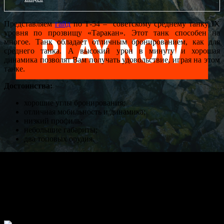
Отправить
Представляем
гайд
по Т-54 – советскому среднему танку ІХ
уровня по прозвищy «Таракан». Этот танк способен на
многое. Танк обладает отличным бронированием, как для
среднего танка. А высокий урон в минуту и хорошая
динамика позволят Вам получать удовольствие, играя на этом
танке.
Достоинства:
хорошие углы бронирования;
отличная мобильность и динамика;
низкий профиль;
небольшие габариты;
два топовых орудия.
Недостатки:
плохая точность орудия 100 мм Д-54.
уязвимая боеукладка;
уязвимые баки во лбу танка;
Что установить в первую очередь