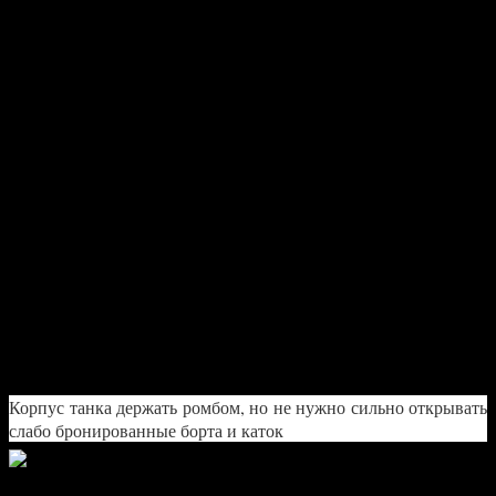
Маскировка
Механик-водитель:
Боевое братство
Ремонт
Король бездорожья
Плавный ход
Маскировка
Заряжающий:
Боевое братство
Бесконтактная боеукладка
Ремонт
Радиоперехват
Маскировка
Как играть?
Корпус танка держать ромбом, но не нужно сильно открывать
слабо бронированные борта и каток