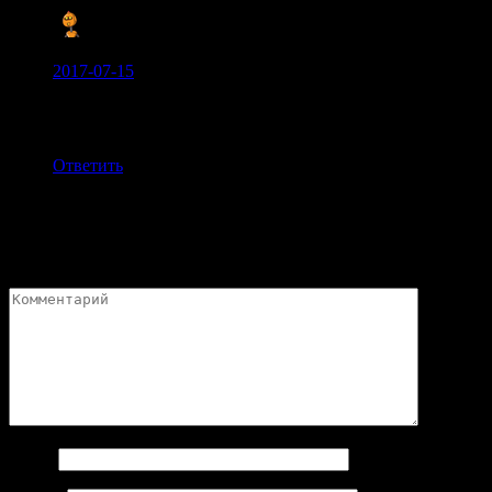
Артур:
2017-07-15
Мда когдато пятьдесятчетвёрка был имба. Нагибатор.
Спасибо за гайд по т-54.
Ответить
Добавить комментарий
Ваш адрес email не будет опубликован.
Обязательные поля
помечены
*
Имя
*