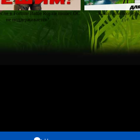
если в Fortnite Battle Royale пишет OC
Какой компьютер ку
не поддерживается?
WhatsApp