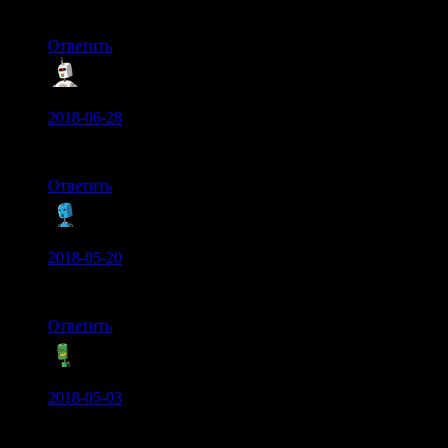
Очень крутая игра
Ответить
LEon:
2018-06-28
не помогло :(
Ответить
Лёша:
2018-05-20
я люблю играть фортнайт на компютери
Ответить
Ogurechik:
2018-05-03
Поднял свой фпс с 45 до 60. спасибо автору, годная паста)