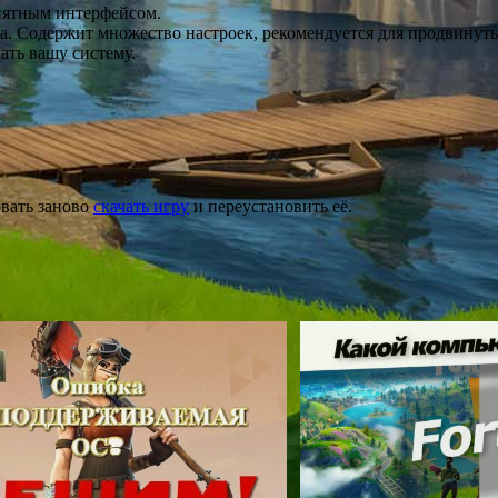
риятным интерфейсом.
vidia. Содержит множество настроек, рекомендуется для продвинут
ать вашу систему.
вать заново
скачать игру
и переустановить её.