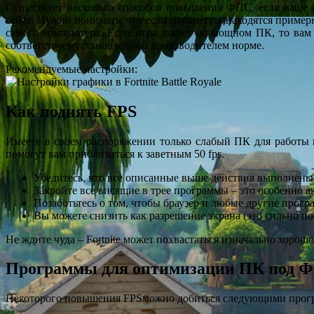
Существует несколько способов повышения ФПС, если ваше 
сайте. Нужно понимать, что если параметры находятся пример
самого компьютера. Если игра лагает на мощном ПК, то ва
соответствует установленной производителем норме.
Рекомендуемые настройки:
Как поднять FPS
Имеете в своем распоряжении только слабый ПК для работы и 
помогут вам приблизиться к заветным 50 fps.
Убедитесь, что все описанные выше действия выполнены
Закройте все висящие в трее программы – это особенно 
Позаботьтесь о том, чтобы браузер и любые другие прог
Вы можете снизить как разрешение экрана (это сильно по
Не ждите чуда – Fortnite может похвастаться изначально хорош
Программы для оптимизации ПК под Ф
Некоторого повышения FPSможно добиться следующими прог