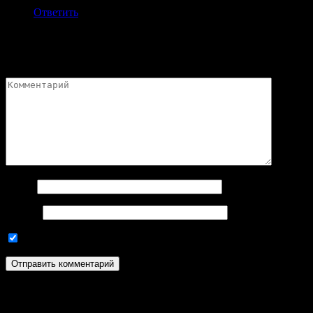
Ответить
Добавить комментарий
Ваш адрес email не будет опубликован.
Обязательные поля пом
Имя
*
Email
*
Используя эту форму комментариев, вы соглашаетесь с наш