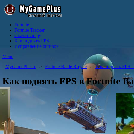
Fortnite
Fortnite Tracker
Скачать игру
Как поднять FPS
Исправление ошибок
Menu
MyGamePlus.ru
Fortnite Battle Royale
Как поднять FPS в F
Как поднять FPS в Fortnite Bat