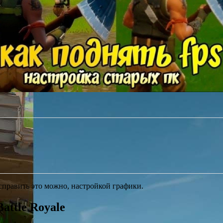
WhatsApp
Odnoklassniki
VK
Viber
Отправить
Исправить это можно, настройкой графики.
attle Royale