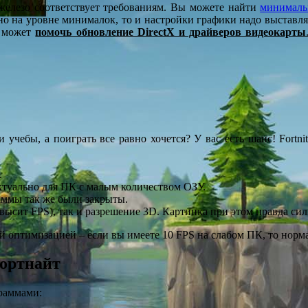
железо соответствует требованиям. Вы можете найти
минималь
но на уровне минималок, то и настройки графики надо выставл
м может
помочь обновление DirectX и драйверов видеокарты
учебы, а поиграть все равно хочется? У вас есть шанс! Fortnit
.
актуально для ПК с малым количеством ОЗУ.
раммы так же были закрыты.
высит FPS), так и разрешение 3D. Картинка при этом правда силь
ей оптимизацией – если вы имеете 10 FPS на слабом ПК, то норм
ортнайт
раммами: