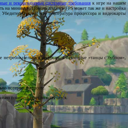
ные и рекомендуемые системные требования
к игре на нашем
ять на минимум. Помочь поднять FPS может так же и настройка
.
Убедитесь так же, что температура процессора и видеокарты
e нетребовательна к ресурсам, а некоторые «танцы с бубном»,
но потеряет в красоте.
ально поиграть вряд ли получится.