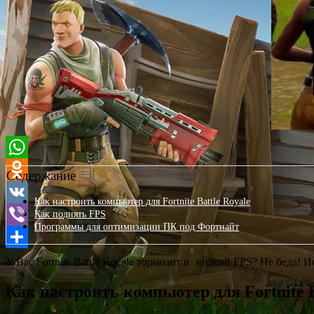
Содержание
Как настроить компьютер для Fortnite Battle Royale
Как поднять FPS
Программы для оптимизации ПК под Фортнайт
У Вас Fortnite Battle Royale тормозит и низкий FPS? Не беда! 
Как настроить компьютер для Fortnite B