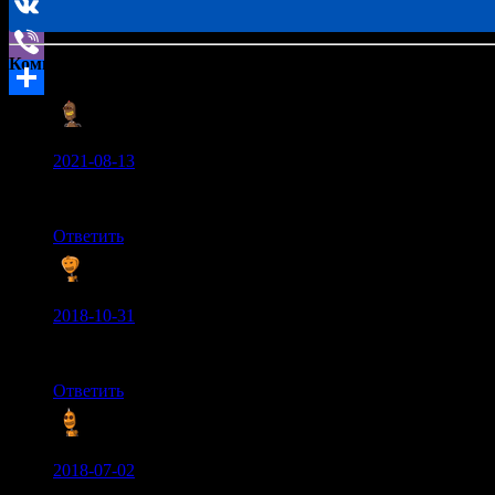
Комментарии: (6)
Олег:
2021-08-13
Как раз перестал играть в эту игру потому что она лагал
Ответить
FortniteNewPlayer:
2018-10-31
не помогло!!!!!!!!!!!!!!!!!!!
Ответить
Арьём:
2018-07-02