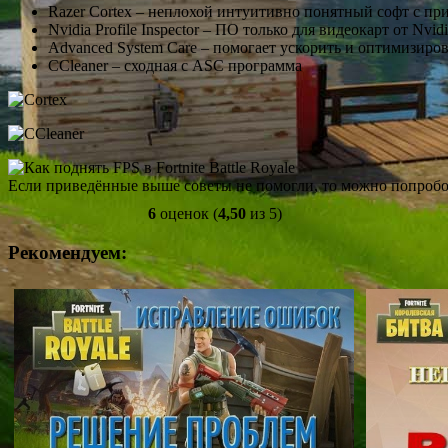
Razer Cortex – неплохой интуитивно понятный софт с п
Nvidia Profile Inspector – ПО только для видеокарт от N
Advanced System Care – помогает ускорить и оптимизиров
CCleaner – сходная с ASC программа
Если приведённые выше советы не помогли, то можно попробо
6
оценок (
4,50
из 5)
Рекомендуем: