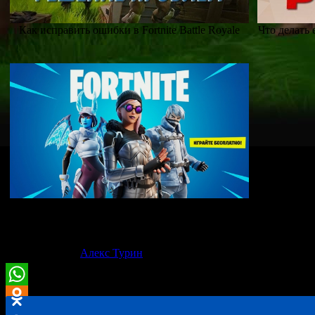
Как исправить ошибки в Fortnite Battle Royale
Что делать 
Скачать Fortnite
6
оценок (
4,50
из 5)
28-08-2021
Алекс Турин