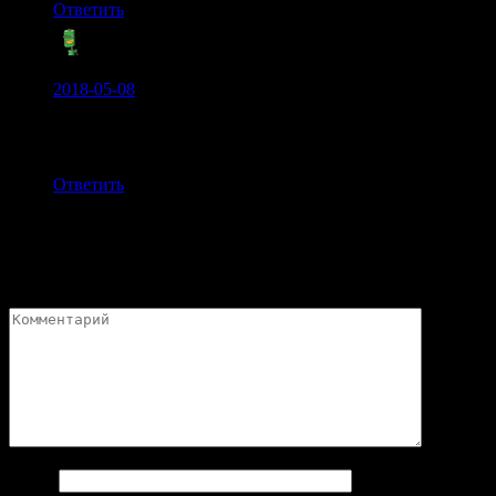
Ответить
iluhaprurusikin:
2018-05-08
спс, всё по делу. немного поднял свой фпс, стало
комфортнее играть. автору респект!
Ответить
Добавить комментарий
Ваш адрес email не будет опубликован.
Обязательные поля
помечены
*
Имя
*