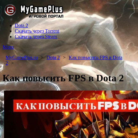
Dota 2
Скачать через Torrent
Скачать через Steam
Menu
MyGamePlus.ru
Dota 2
Как повысить FPS в Dota
2
Как повысить FPS в Dota 2