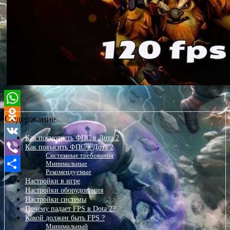
WhatsApp
Содержание
Odnoklassniki
Как посмотреть ФПС в Дота 2
Как повысить ФПС в Дота 2
VK
Системные требования
Viber
Минимальные
Рекомендуемые
Отправить
Настройки в игре
Настройки оборудования
Настройки системы
Почему падает FPS в Dota 2?
Какой должен быть FPS ?
Минимальный