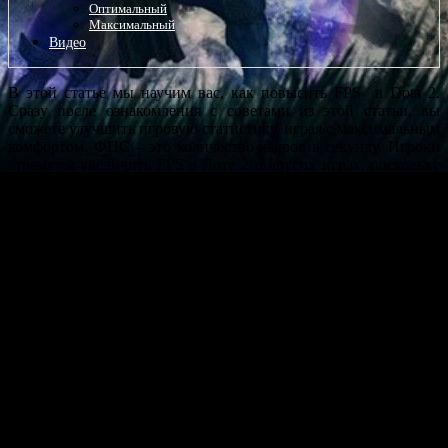
Оптимальный
Максимальный
Видео
В этой статье мы научим вас, как повысить FPS в Dota 2.
Сразу после ознакомления с советами из этой статьи, вы
сможете улучшить игровую статистику, играя с максимальным
комфортом. ФПС – это количество кадров в секунду. Игроки
стремятся увеличить FPS в Доте 2 и других играх, поскольку
высокий FPS дает плавную картинку, а низкий – дерганую.
Если FPS падает ниже 10-15, то о нормальной игре можно
забыть.
Как посмотреть ФПС в Дота 2
Что бы лучше понимать, дают ли действия какой-то эффект,
необходимо включить показ ФПС. Существует несколько
способов того, как отобразить FPS в Dota 2. Самый
очевидный – через настройки.
Открываем игру
Нажимаем «Настройки»
Ставим галочку «Отображать информацию о сети».