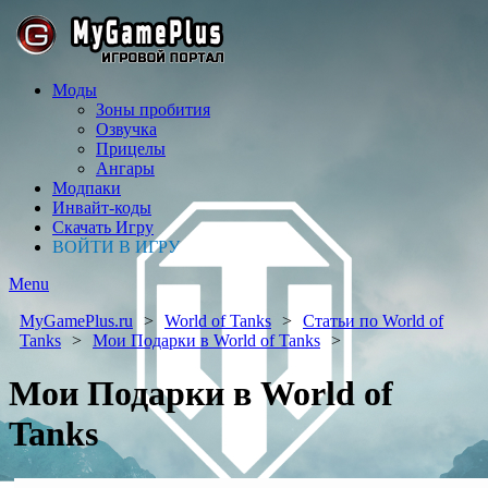
Моды
Зоны пробития
Озвучка
Прицелы
Ангары
Модпаки
Инвайт-коды
Скачать Игру
ВОЙТИ В ИГРУ
Menu
MyGamePlus.ru
World of Tanks
Статьи по World of
Tanks
Мои Подарки в World of Tanks
Мои Подарки в World of
Tanks