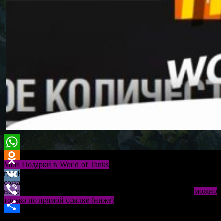
WhatsApp
Мои Подарки в World of Tanks
это раздел на сайте Wargaming,
где Вы можете принять подарки от других пользователей. К
Odnoklassniki
сожалению новом интерфейсе в личном кабинете нет ссылки
VK
на раздел и попасть в «Мои Подарки» 2026 в году
можно
только по прямой ссылке (ниже)
или из Премиум магазина.
Viber
Отправить