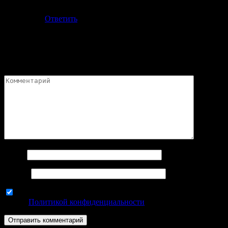
подарков.
Ответить
Добавить комментарий
Ваш адрес email не будет опубликован.
Обязательные поля
помечены
*
Имя
*
Email
*
Используя эту форму комментариев, вы соглашаетесь с
нашей
Политикой конфиденциальности