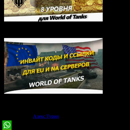
Какой премиальный танк 8 уровня лучше купить
для фарма в World of Tanks
Инвайт коды для World of Tanks
3
оценок (
4,00
из 5)
05-01-2026
Алекс Турин