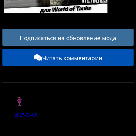
Озвучка «Company of Heroes» (немецкая) для
World of Tanks 2.2.1.3 / 1.42.0.0
Подписаться на обновление мода
Читать комментарии
Комментарии: (3)
Егор Гренко:
2017-08-05
Классная озвучка))) люблю «санитары подземелий» по
душе озвучка)