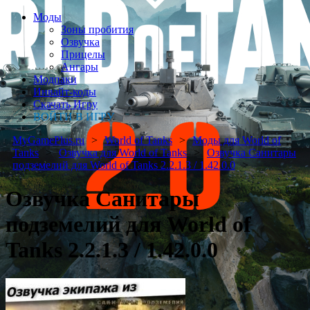
Моды
Зоны пробития
Озвучка
Прицелы
Ангары
Модпаки
Инвайт-коды
Скачать Игру
ВОЙТИ В ИГРУ
MyGamePlus.ru
World of Tanks
Моды для World of
Tanks
Озвучка для World of Tanks
Озвучка Санитары
подземелий для World of Tanks 2.2.1.3 / 1.42.0.0
Озвучка Санитары
подземелий для World of
Tanks 2.2.1.3 / 1.42.0.0