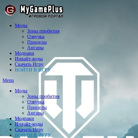
Моды
Зоны пробития
Озвучка
Прицелы
Ангары
Модпаки
Инвайт-коды
Скачать Игру
ВОЙТИ В ИГРУ
Menu
Моды
Зоны пробития
Озвучка
Прицелы
Ангары
Модпаки
Инвайт-коды
Скачать Игру
ВОЙТИ В ИГРУ