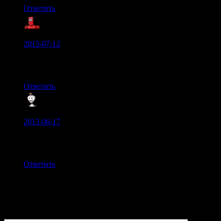
Ответить
Роман Пантелеев:
2015-07-12
Брутально, круто звучит. Мне понравились новые звуки,
спасибо.
Ответить
Илья Каштанов:
2015-06-17
Я считаю что цитаты из «санитаров» добавляют танкам
атмосферности
Ответить
Добавить комментарий
Ваш адрес email не будет опубликован.
Обязательные поля
помечены
*