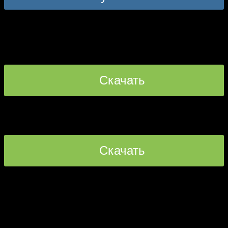
11
оценок (
4,64
из 5)
Скачать
прямая ссылка [30.88 MB]
ozvuchka-sanitary-podzemeliy.rar
Скачать
прямая ссылка [15.53 MB]
ozvuchka-sanitary-podzemeliy-lesta.rar
Рекомендуем: