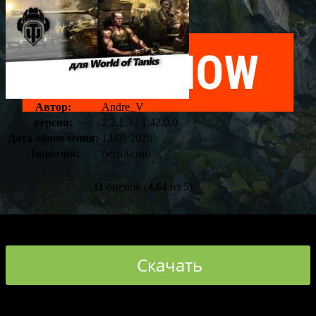
Оставить
комментарий
Автор:
Andre_V
версия:
2.2.1.3 / 1.42.0.0
Дата обновления:
13.05.2026
Лицензия:
бесплатно
11
оценок (
4,64
из 5)
Скачать