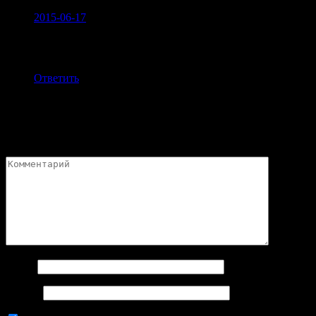
Илья Каштанов:
2015-06-17
Атмосфера легендарной Warhammer теперь и в танках!
Что может быть лучше?
Ответить
Добавить комментарий
Ваш адрес email не будет опубликован.
Обязательные поля
помечены
*
Имя
*
Email
*