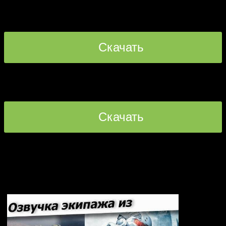
ozvuchka-Warhammer-40000-Sisters.rar
Скачать
прямая ссылка [5.08 MB]
ozvuchka-warhammer-40000-imperial-guard.rar
Скачать
прямая ссылка [7.72 MB]
warhammer-tau-dlya-wot.rar
Рекомендуем: