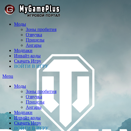
Моды
Зоны пробития
Озвучка
Прицелы
Ангары
Модпаки
Инвайт-коды
Скачать Игру
ВОЙТИ В ИГРУ
Menu
Моды
Зоны пробития
Озвучка
Прицелы
Ангары
Модпаки
Инвайт-коды
Скачать Игру
ВОЙТИ В ИГРУ