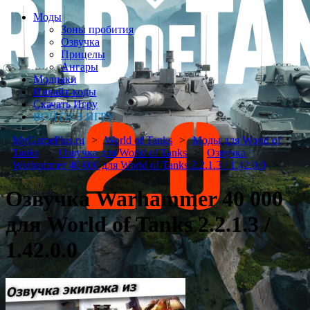
Моды
Зоны пробития
Озвучка
Прицелы
Ангары
Модпаки
Инвайт-коды
Скачать Игру
ВОЙТИ В ИГРУ
MyGamePlus.ru
World of Tanks
Моды для World of
Tanks
Озвучка для World of Tanks
Озвучка
Warhammer 40 000 для World of Tanks 2.2.1.3 / 1.42.0.0
Озвучка Warhammer 40 000
для World of Tanks 2.2.1.3 /
1.42.0.0