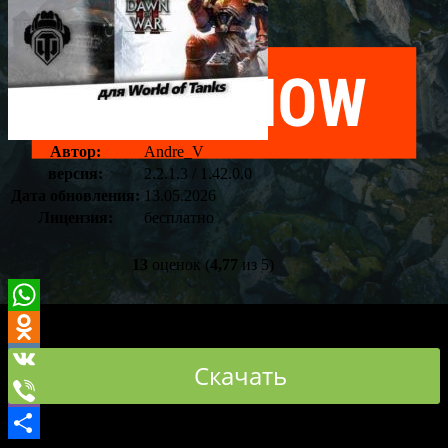
Оставить
комментарий
Автор:
Andre_V
версия:
2.2.1.3 / 1.42.0.0
Дата обновления:
13.05.2026
Лицензия:
бесплатно
13
оценок (
4,77
из 5)
WhatsApp
Odnoklassniki
Скачать
VK
Viber