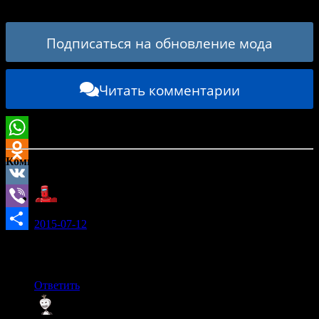
World of Tanks 2.2.1.3 / 1.42.0.0
Подписаться на обновление мода
Читать комментарии
WhatsApp
Комментарии: (2)
Odnoklassniki
VK
Роман Пантелеев:
Viber
2015-07-12
Отправить
Отличная озвучка из культовой игры, звучит очень
круто. Ставлю 5!
Ответить