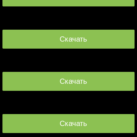
прямая ссылка [17.89 MB]
Orcs_WoT_Blitz.rar
Скачать
прямая ссылка [17.89 MB]
Orcs_WoT_Blitz.rar
Скачать
прямая ссылка
warhammer-dark eldar-dlya-wot.rar
Скачать
прямая ссылка [5.86 MB]