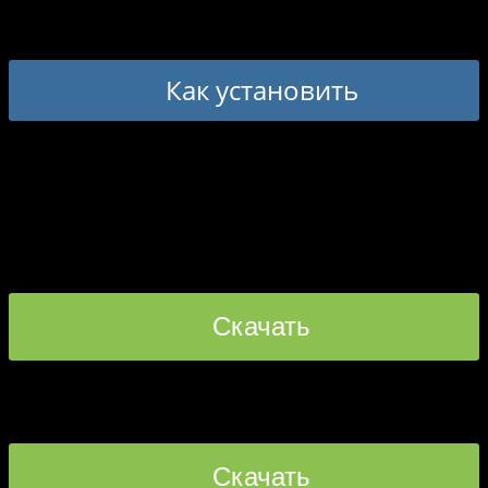
Сделать это очень просто, смотрите FAQ:
Как установить
(Dark Eldar, Орки, Сестры Битвы, Imperial Guard, Chaos)
13
оценок (
4,77
из 5)
Скачать
прямая ссылка [107.67 MB]
ozvuchka-warhammer-wot.rar
Скачать