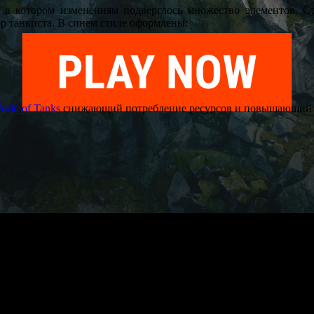
,
в котором изменениям подверглось множество элементов. С
р танкиста. В синем стиле оформлены:
rld of Tanks
снижающий потребление ресурсов и повышающий 