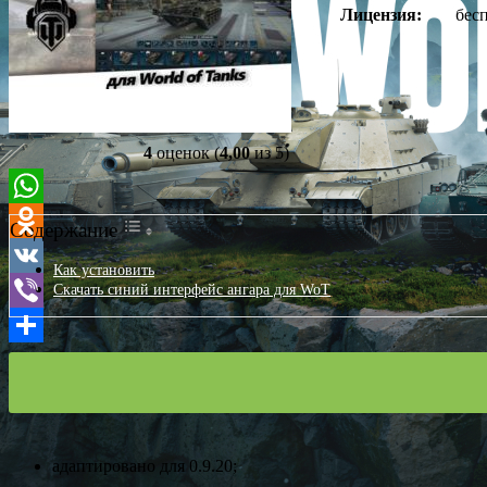
Лицензия:
бес
Оставить
комментарий
4
оценок (
4,00
из 5)
Содержание
Как установить
Скачать синий интерфейс ангара для WoT
адаптировано для 0.9.20;