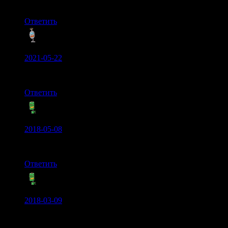
в версии 1.14.1.0 не работает даже нет окна выбора серве
Ответить
Дед Михей:
2021-05-22
Всегда тащился от таких модиков, однозначно +++
Ответить
kennyZ:
2018-05-08
Выглядит приятно, но больше нравится стандартные зелё
Ответить
Dimon:
2018-03-09
Очень хороший мод. Стильно выглядит, по началу как-то