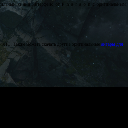
тильный синий интерфейс от P_h_a_r_a_o_n с оригинальным
ФПС. Также можете скачать другие оригинальные
ангары для