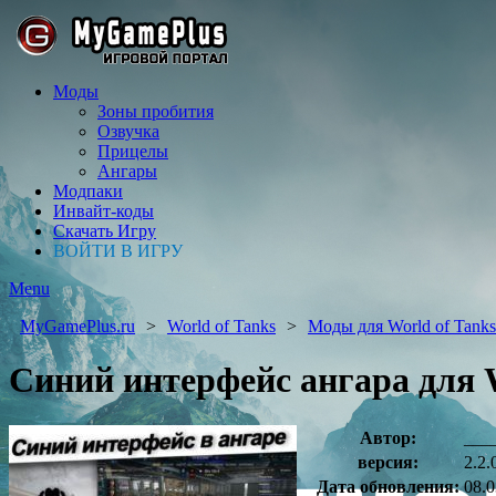
Моды
Зоны пробития
Озвучка
Прицелы
Ангары
Модпаки
Инвайт-коды
Скачать Игру
ВОЙТИ В ИГРУ
Menu
MyGamePlus.ru
World of Tanks
Моды для World of Tanks
Синий интерфейс ангара для Wo
Автор:
___
версия:
2.2.
Дата обновления:
08.0