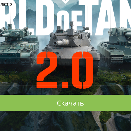
платно
WhatsApp
Odnoklassniki
VK
Viber
Отправить
Скачать