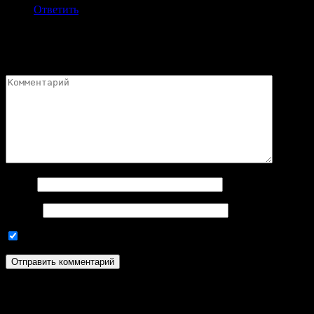
Ответить
Добавить комментарий
Ваш адрес email не будет опубликован.
Обязательные поля пом
Имя
*
Email
*
Используя эту форму комментариев, вы соглашаетесь с наш