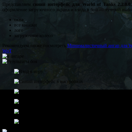
Представляем
cиний интерфейс для World of Tanks 2.2.0.0
оформление загрузочного экрана и входа в бой — лучший выбо
окна
все кнопки
лого
загрузочное колесо
Рекомендуем также посмотреть
Минималистичный ангар для Wo
WoT
.