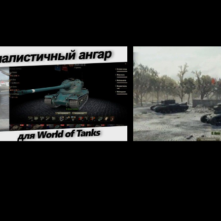
стичный ангар для World of Tanks
Ангар День Победы для W
2.2.1.3 / 1.42.0.0