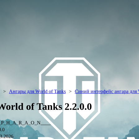
Ангары для World of Tanks
Синий интерфейс ангара для W
rld of Tanks 2.2.0.0
_P_H_A_R_A_O_N____
0.0
3.2026