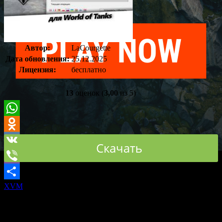
Оставить
комментарий
Автор:
LaCourgette
Дата обновления:
25.12.2025
Лицензия:
бесплатно
13
оценок (
3,00
из 5)
WhatsApp
Odnoklassniki
Скачать
VK
Viber
XVM
– самый популярный мод для танков. Он показывает
Отправить
статистику всех игроков, присутствующих в бою, и,
отталкиваясь от нее, подсчитывает шансы на победу.
Единственным, что отталкивало пользователей был сложный
процесс установки. Не каждому было под силу разобраться с