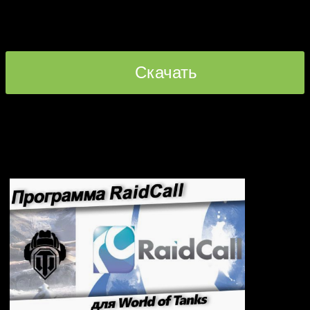
13
оценок (
3,00
из 5)
Скачать
прямая ссылка [623.54 KB]
xvm-updater-dlya-world-of-tanks.rar
Рекомендуем: