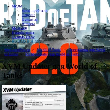
Моды
Зоны пробития
Озвучка
Прицелы
Ангары
Модпаки
Инвайт-коды
Скачать Игру
ВОЙТИ В ИГРУ
MyGamePlus.ru
World of Tanks
Программы для World
of Tanks
XVM Updater для World of Tanks
XVM Updater для World of
Tanks