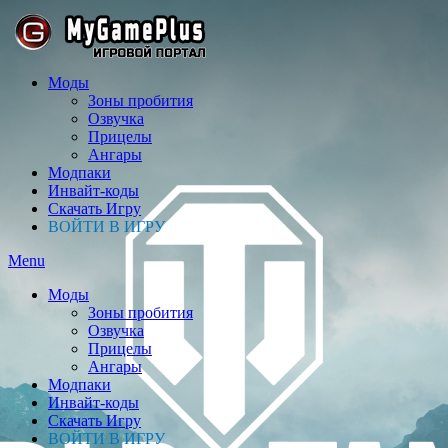
Моды
Зоны пробития
Озвучка
Прицелы
Ангары
Модпаки
Инвайт-коды
Скачать Игру
ВОЙТИ В ИГРУ
Menu
Моды
Зоны пробития
Озвучка
Прицелы
Ангары
Модпаки
Инвайт-коды
Скачать Игру
ВОЙТИ В ИГРУ