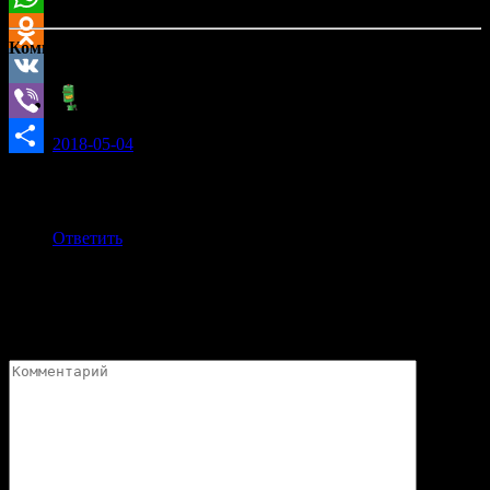
WhatsApp
Комментарии: (1)
Odnoklassniki
VK
lil_pump:
Viber
2018-05-04
Отправить
лучший оленемер, пользуюсь им уже долго. проблем не
возникло.
Ответить
Добавить комментарий
Ваш адрес email не будет опубликован.
Обязательные поля
помечены
*